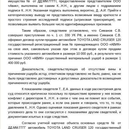
имущества
№
от
ДД.ММ.ГГГГ
г, предоставленном представителем ООО
«Авик», выполнена не самим
К...Н.Н.
, а другим лицом с подражанием
подписи
К...Н.Н.
Указанная подпись выполнена, вероятно,
Д...А.И.
Прийти к
категорическому выводу не представилось возможным ввиду краткости и
простого строения исследуемой подписи (штриховая транскрипция), не
позволивших выявить большее число идентификационных признаков.
Таким образом, следствием установлено, что Симанов С.В.
совершил преступление по ч. 1 ст. 330 УК РФ, а именно Симанов С.В.
оформил договор купли-продажи автомобиля TOYOTA LAND CRUISER 120
государственный регистрационный знак
№
принадлежащего ООО «АВИК»
на свое имя, самовольно указав при этом в договоре купли продажи
стоимость указанного автомобиля в размере 10 000 руб., в результате чего
причинил ООО «АВИК» существенный материальный ущерб в размере 1
400 000 руб.
Доказательств, свидетельствующих об отсутствии вины в
причинении ущерба истцу, ответчиком представлено не было, равно, как не
было представлено достоверных и допустимых доказательств возмещения
причиненного истцу ущерба.
К показаниям свидетеля
Т...Е.А.
данных в ходе рассмотрения дела
суд относится критически поскольку по пришествию времени у нее возник
конфликт с директором
К...Н.Н.
. в связи с чем она не помнит все события,
которые происходили ранее, а если она ранее и говорила, что то, то под
давлением
К...Н.Н.
Однако оценивая показания данного свидетеля в рамках
уголовного дела то они согласуются с показаниями другим свидетелей, и
документами изъятых в ходе следствия.
Согласно учетной карточке объекта основных средств
№
от
ДД.ММ.ГГГГ
автомобиль TOYOTA LAND CRUISER 120 государственный