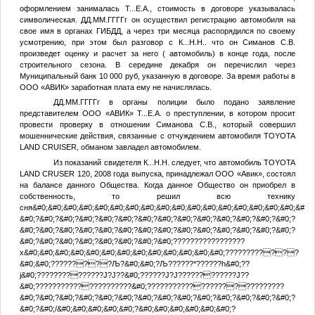
оформлением занималась
Т...Е.А.
, стоимость в договоре указывалась
символическая.
ДД.ММ.ГГГГ
г он осуществил регистрацию автомобиля на
свое имя в органах ГИБДД, а через три месяца распорядился по своему
усмотрению, при этом был разговор с
К...Н.Н.
. что он Симанов С.В.
произведет оценку и расчет за него ( автомобиль) в конце года, после
строительного сезона. В середине декабря он перечислил через
Муниципальный банк 10 000 руб, указанную в договоре. За время работы в
ООО «АВИК» заработная плата ему не начислялась.
ДД.ММ.ГГГГ
г в органы полиции было подано заявление
представителем ООО «АВИК»
Т...Е.А.
о преступлении, в котором просит
провести проверку в отношении Симанова С.В., который совершил
мошеннические действия, связанные с отчуждением автомобиля TOYOTA
LAND CRUISER, обманом завладел автомобилем.
Из показаний свидетеля
К...Н.Н.
следует, что автомобиль TOYOTA
LAND CRUSER 120, 2008 года выпуска, принадлежал ООО «Авик», состоял
на балансе данного Общества. Когда данное Общество он приобрел в
собственность, то решил всю технику
сня&#0;&#0;&#0;&#0;&#0;&#0;&#0;&#0;&#0;&#0;&#0;&#0;&#0;&#0;&#0;&#0;&#0;&#0;&
&#0;?&#0;?&#0;?&#0;?&#0;?&#0;?&#0;?&#0;?&#0;?&#0;?&#0;?&#0;?&#0;?&#0;?
&#0;?&#0;?&#0;?&#0;?&#0;?&#0;?&#0;?&#0;?&#0;?&#0;?&#0;?&#0;?&#0;?&#0;?
&#0;?&#0;?&#0;?&#0;?&#0;?&#0;?&#0;?&#0;?????????????????
x&#0;&#0;&#0;&#0;&#0;&#0;&#0;&#0;&#0;&#0;&#0;&#0;&#0;????????????
&#0;&#0;?????????Љ?&#0;&#0;?Љ??????*??????h&#0;??
j&#0;??????????????J?J??&#0;??????J?J????????????J??
&#0;?????????????????????&#0;???????????????????????????
&#0;?&#0;?&#0;?&#0;?&#0;?&#0;?&#0;?&#0;?&#0;?&#0;?&#0;?&#0;?&#0;?&#0;?
&#0;?&#0;/&#0;&#0;&#0;&#0;&#0;?&#0;&#0;&#0;&#0;&#0;&#0;?