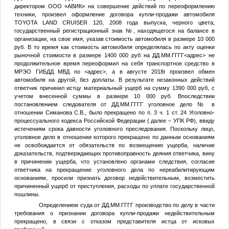
директором ООО «АВИК» на совершение действий по переоформлению
техники, произвел оформление договора купли-продажи автомобиля
TOYOTA LAND CRUISER 120, 2008 года выпуска, черного цвета,
государственный регистрационный знак
№
, находящегося на балансе в
организации, на свое имя, указав стоимость автомобиля в размере 10 000
руб. В то время как стоимость автомобиля определялась по акту оценки
рыночной стоимости в размере 1400 000 руб на
ДД.ММ.ГГГГ
<адрес>
не
продолжительное время переоформил на себя транспортное средство в
МРЭО ГИБДД МВД по
<адрес>
, а в августе 2018г произвел обмен
автомобиля на другой, без доплаты. В результате незаконных действий
ответчик причинил истцу материальный ущерб на сумму 1390 000 руб, с
учетом внесенной суммы в размере 10 000 руб. Впоследствии
постановлением следователя от
ДД.ММ.ГГГГ
уголовное дело
№
в
отношении Симанова С.В., было прекращено по п. 3 ч. 1 ст. 24 Уголовно-
процессуального кодекса Российской Федерации ( далее – УПК РФ), ввиду
истечениям срока давности уголовного преследования. Поскольку лицо,
уголовное дело в отношении которого прекращено по данным основаниям
не освобождается от обязательств по возмещению ущерба, наличие
доказательств, подтверждающих противоправность деяния ответчика, вину
в причинении ущерба, что установлено органами следствия, согласие
ответчика на прекращение уголовного дела по нереабилитирующим
основаниям, просили признать договор недействительным, возместить
причиненный ущерб от преступления, расходы по уплате государственной
пошлины.
Определением суда от
ДД.ММ.ГГГГ
производство по делу в части
требования о признании договора купли-продажи недействительным
прекращено, в связи с отказом представителя истца от исковых