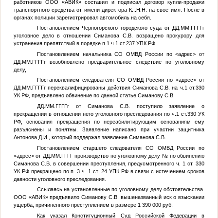
работников ООО «АВИК» составил и подписал договор купли-продажи
транспортного средства от имени директора
К...Н.Н.
на свое имя. После в
органах полиции зарегистрировал автомобиль на себя.
Постановлением Черногорского городского суда от
ДД.ММ.ГГГГ
г
уголовное дело в отношении Симанова С.В. возращено прокурору для
устранения препятствий в порядке п.1 ч.1 ст.237 УПК РФ.
Постановлением начальника СО ОМВД России по
<адрес>
от
ДД.ММ.ГГГГ
г возобновлено предварительное следствие по уголовному
делу,
Постановлением следователя СО ОМВД России по
<адрес>
от
ДД.ММ.ГГГГ
г переквалифицированы действия Симанова С.В. на ч.1 ст.330
УК РФ, предъявлено обвинение по данной статье Симанову С.В.
ДД.ММ.ГГГГ
г от Симанова С.В. поступило заявление о
прекращении в отношении него уголовного преследования по ч.1 ст.330 УК
РФ, основания прекращения по нереабилитирующим основаниям ему
разъяснены и понятны. Заявление написано при участии защитника
Антонова Д.И., который поддержал заявление Симанова С.В.
Постановлением старшего следователя СО ОМВД России по
<адрес>
от
ДД.ММ.ГГГГ
производство по уголовному делу
№
по обвинению
Симанова С.В. в совершении преступления, предусмотренного ч. 1 ст. 330
УК РФ прекращено по п. 3 ч. 1 ст. 24 УПК РФ в связи с истечением сроков
давности уголовного преследования.
Ссылаясь на установленные по уголовному делу обстоятельства.
ООО «АВИК» предъявило Симанову С.В. вышеназванный иск о взыскании
ущерба, причиненного преступлением в размере 1 390 000 руб.
Как указал Конституционный Суд Российской Федерации в