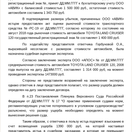
регистрационный знак
№
, принят
ДД.ММ.ГГГГ
к бухгалтерскому учету ООО
«АВИК» с балансовой стоимостью 1 500 000 руб., остаточная стоимость
автомобиля составила 1 343 750 руб.
В подтверждение размера убытков, причиненных ООО «АВИК»
истцом предоставлен акт оценки рыночной стоимости транспортного
средства
№
-РС-19 от
ДД.ММ.ГГГГ
, согласно которому по состоянию на
август 2018 года рыночная стоимость автомобиля TOYOTA LAND CRUISER
120 государственный регистрационный знак
№
составляет 1 400 000 руб.
По ходатайству представителя ответчика Горбуновой О.А.,
выразившей несогласие с размером стоимости автомобиля, была
назначена судебная оценочная экспертиза.
Согласно заключению эксперта ООО «АПОС»
№
от
ДД.ММ.ГГГГ
среднерыночная стоимость автомобиля TOYOTA LAND CRUISER 120, 2008
года выпуска на дату
ДД.ММ.ГГГГ
, составляет 1 314 000 руб, на момент
проведения экспертизы 1473000 руб.
Стороны не представили возражений на заключение эксперта,
однако ответчик в лице представителя полагает, что размер ущерба должен
определен на дату заключения договора.
В п.23 Постановления Пленума Верховного Суда Российской
Федерации от
ДД.ММ.ГГГГ
N 17 "О практике применения судами норм,
регламентирующих участие потерпевшего в уголовном судопроизводстве"
разъяснено, что размер ущерба необходимо определять на момент
вынесения решения суда.
Таким образом, с ответчика в пользу истца подлежит взысканию в
счет возмещения ущерба 1390 000 руб, на которой настаивал
представитель истца в судебном заседании, и которая не превышает