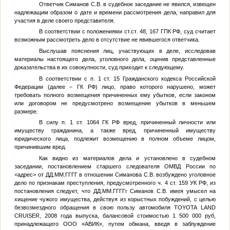
Ответчик Симанов С.В. в судебное заседание не явился, извещен
надлежащим образом о дате и времени рассмотрения дела, направил для
участия в деле своего представителя.
В соответствии с положениями ст.ст. 48, 167 ГПК РФ, суд считает
возможным рассмотреть дело в отсутствие не явившегося ответчика.
Выслушав пояснения лиц, участвующих в деле, исследовав
материалы настоящего дела, уголовного дела, оценив представленные
доказательства в их совокупности, суд приходит к следующему.
В соответствии с п. 1 ст. 15 Гражданского кодекса Российской
Федерации (далее – ГК РФ) лицо, право которого нарушено, может
требовать полного возмещения причиненных ему убытков, если законом
или договором не предусмотрено возмещение убытков в меньшем
размере.
В силу п. 1 ст. 1064 ГК РФ вред, причиненный личности или
имуществу гражданина, а также вред, причиненный имуществу
юридического лица, подлежит возмещению в полном объеме лицом,
причинившим вред.
Как видно из материалов дела и установлено в судебном
заседании, постановлением старшего следователя ОМВД России по
<адрес>
от
ДД.ММ.ГГГГ
в отношении Симанова С.В. возбуждено уголовное
дело по признакам преступления, предусмотренного ч. 4 ст. 159 УК РФ, из
постановления следует, что
ДД.ММ.ГГГГ
г Симанов С.В. имея умысел на
хищение чужого имущества, действуя из корыстных побуждений, с целью
безвозмездного обращения в свою пользу автомобиля TOYOTA LAND
CRUISER, 2008 года выпуска, балансовой стоимостью 1 500 000 руб,
принадлежащего ООО «АВИК», путем обмана, введя в заблуждение