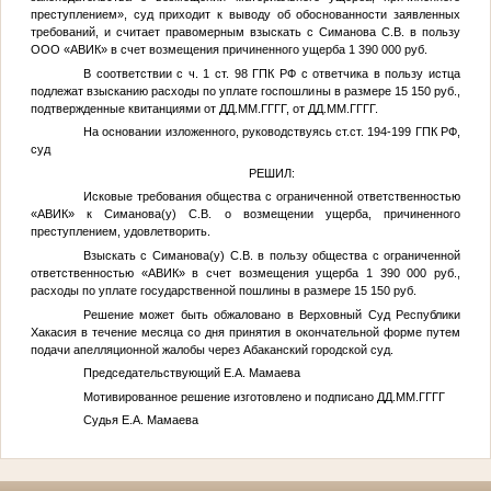
преступлением», суд приходит к выводу об обоснованности заявленных
требований, и считает правомерным взыскать с Симанова С.В. в пользу
ООО «АВИК» в счет возмещения причиненного ущерба 1 390 000 руб.
В соответствии с ч. 1 ст. 98 ГПК РФ с ответчика в пользу истца
подлежат взысканию расходы по уплате госпошлины в размере 15 150 руб.,
подтвержденные квитанциями от
ДД.ММ.ГГГГ
, от
ДД.ММ.ГГГГ
.
На основании изложенного, руководствуясь ст.ст. 194-199 ГПК РФ,
суд
РЕШИЛ:
Исковые требования общества с ограниченной ответственностью
«АВИК» к
Симанова(у) С.В.
о возмещении ущерба, причиненного
преступлением, удовлетворить.
Взыскать с
Симанова(у) С.В.
в пользу общества с ограниченной
ответственностью «АВИК» в счет возмещения ущерба 1 390 000 руб.,
расходы по уплате государственной пошлины в размере 15 150 руб.
Решение может быть обжаловано в Верховный Суд Республики
Хакасия в течение месяца со дня принятия в окончательной форме путем
подачи апелляционной жалобы через Абаканский городской суд.
Председательствующий Е.А. Мамаева
Мотивированное решение изготовлено и подписано
ДД.ММ.ГГГГ
Судья Е.А. Мамаева