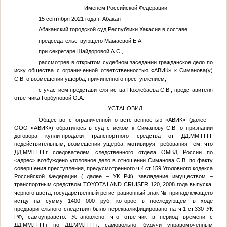
Именем Российской Федерации
15 сентября 2021 года г. Абакан
Абаканский городской суд Республики Хакасия в составе:
председательствующего Мамаевой Е.А.
при секретаре Шайдоровой А.С.,
рассмотрев в открытом судебном заседании гражданское дело по
иску общества с ограниченной ответственностью «АВИК» к
Симанова(у)
С.В.
о возмещении ущерба, причиненного преступлением,
с участием представителя истца Похлебаева С.В., представителя
ответчика Горбуновой О.А.,
УСТАНОВИЛ:
Общество с ограниченной ответственностью «АВИК» (далее –
ООО «АВИК») обратилось в суд с иском к Симанову С.В. о признании
договора купли-продажи транспортного средства от
ДД.ММ.ГГГГ
недействительным, возмещении ущерба, мотивируя требования тем, что
ДД.ММ.ГГГГ
г следователем следственного отдела ОМВД России по
<адрес>
возбуждено уголовное дело в отношении Симанова С.В. по факту
совершения преступления, предусмотренного ч.4 ст.159 Уголовного кодекса
Российской Федерации ( далее – УК РФ), завладение имуществом –
транспортным средством TOYOTA LAND CRUISER 120, 2008 года выпуска,
черного цвета, государственный регистрационный знак
№
, принадлежащего
истцу на сумму 1400 000 руб, которое в последующем в ходе
предварительного следствия было переквалифицировано на ч.1 ст.330 УК
РФ, самоуправсто. Установлено, что ответчик в период времени с
ДД.ММ.ГГГГ
г по
ДД.ММ.ГГГГ
г. самовольно, будучи управомоченным