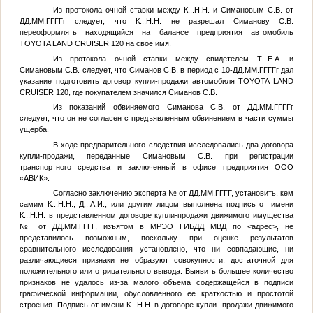
Из протокола очной ставки между
К...Н.Н.
и Симановым С.В. от
ДД.ММ.ГГГГ
г следует, что
К...Н.Н.
не разрешал Симанову С.В.
переоформлять находящийся на балансе предприятия автомобиль
TOYOTA LAND CRUISER 120 на свое имя.
Из протокола очной ставки между свидетелем
Т...Е.А.
и
Симановым С.В. следует, что Симанов С.В. в период с 10-
ДД.ММ.ГГГГ
г дал
указание подготовить договор купли-продажи автомобиля TOYOTA LAND
CRUISER 120, где покупателем значился Симанов С.В.
Из показаний обвиняемого Симанова С.В. от
ДД.ММ.ГГГГ
г
следует, что он не согласен с предъявленным обвинением в части суммы
ущерба.
В ходе предварительного следствия исследовались два договора
купли-продажи, переданные Симановым С.В. при регистрации
транспортного средства и заключенный в офисе предприятия ООО
«АВИК».
Согласно заключению эксперта
№
от
ДД.ММ.ГГГГ
, установить, кем
самим
К...Н.Н.
,
Д...А.И.
, или другим лицом выполнена подпись от имени
К...Н.Н.
в представленном договоре купли-продажи движимого имущества
№
от
ДД.ММ.ГГГГ
, изъятом в МРЭО ГИБДД МВД по
<адрес>
, не
представилось возможным, поскольку при оценке результатов
сравнительного исследования установлено, что ни совпадающие, ни
различающиеся признаки не образуют совокупности, достаточной для
положительного или отрицательного вывода. Выявить большее количество
признаков не удалось из-за малого объема содержащейся в подписи
графической информации, обусловленного ее краткостью и простотой
строения. Подпись от имени
К...Н.Н.
в договоре купли- продажи движимого