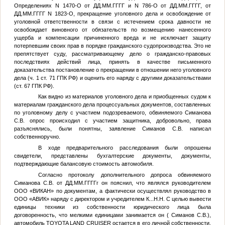
Определениях N 1470-О от
ДД.ММ.ГГГГ
и N 786-О от
ДД.ММ.ГГГГ
, от
ДД.ММ.ГГГГ
N 1823-О, прекращение уголовного дела и освобождение от
уголовной ответственности в связи с истечением срока давности не
освобождает виновного от обязательств по возмещению нанесенного
ущерба и компенсации причиненного вреда и не исключает защиту
потерпевшим своих прав в порядке гражданского судопроизводства. Это не
препятствует суду, рассматривающему дело о гражданско-правовых
последствиях действий лица, принять в качестве письменного
доказательства постановление о прекращении в отношении него уголовного
дела (ч. 1 ст. 71 ГПК РФ) и оценить его наряду с другими доказательствами
(ст. 67 ГПК РФ).
Как видно из материалов уголовного дела и приобщенных судом к
материалам гражданского дела процессуальных документов, составленных
по уголовному делу с участием подозреваемого, обвиняемого Симанова
С.В. опрос происходил с участием защитника, добровольно, права
разъяснялись, были понятны, заявление Симанов С.В. написал
собственноручно.
В ходе предварительного расследования были опрошены
свидетели, представлены бухгалтерские документы, документы,
подтверждающие балансовую стоимость автомобиля.
Согласно протоколу дополнительного допроса обвиняемого
Симанова С.В. от
ДД.ММ.ГГГГ
г он пояснил, что являлся руководителем
ООО «ВИКАН» по документам, а фактически осуществлял руководство в
ООО «АВИК» наряду с директором и учредителем
К...Н.Н.
С целью вывести
единицы техники из собственности юридического лица была
договоренность, что мелкими единицами занимается он ( Симанов С.В.),
автомобиль TOYOTA LAND CRUISER остается в его личной собственности,