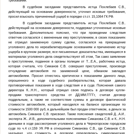
требований.
В судебном заседании представитель истца Похлебаев С.В.,
действующий на основании доверенности, уточнил исковые требования,
просил взыскать причиненный ущерб в порядке ст.ст. 15,1064 ГК РФ.
В судебном заседании представитель истца Похлебаев С.В..
действующий на основании доверенности, поддержал уточненные исковые
требования. Дополнительно пояснил, что при проведении следствия
ответчик согласился с вмененным ему преступлением, в своих показаниях
не отрицал заниженную сумму сделки, согласился на прекращение
уголовного дела по нереабилитирующим основаниям и причинению истцу
ущерба в крупном размере, все письменные доказательства, имеющиеся в
материалах уголовного дела свидетельствуют об этом, Так само заявление
о преступлении, поданное в органы полиции от
Т...Е.А.
, работника истца,
которая считала, что Симанов С.В. совершил преступление, произведя
отчуждение автомобиля по заниженной цене, обманом завладел
автомобилем. Просил отнестись критически к показаниям данного лица,
опрошенного в ходе судебного разбирательства, которая давала
противоречивые показания в ходе следствия и в суде. Пояснения самого
директора
К...Н.Н.
., который отрицал свою подпись в договоре купли-
продажи транспортного средства от
ДД.ММ.ГГГГ
г, считая договор
поддельным, а также не соответствие суммы в договоре фактической
стоимости автомобиля, который находился на балансе организации по
стоимости 1500 000 руб, в дальнейшем был продан ответчиком, а деньги за
автомобиль Симанов С.В. присвоил. Также пояснения свидетелей
Д...А.И.
.
эксперта
Ж...И.В.
, дополнительными пояснениями Симанова С.В. и
К...Н.Н.
данными в ходе рассмотрения уголовного дела в Черногорском городском
суде по ч.4 ст.159 УК РФ в отношении Симанова С.В., где Симанов С.В.
указывал, что стоимость в договоре определялась символическая.