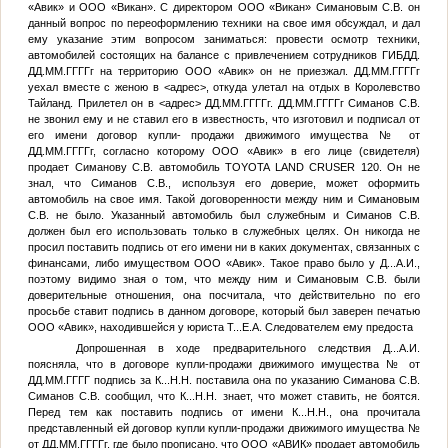
«Авик» и ООО «Викан». С директором ООО «Викан» Симановым С.В. он
данный вопрос по переоформлению техники на свое имя обсуждал, и дал
ему указание этим вопросом заниматься: провести осмотр техники,
автомобилей состоящих на балансе с привлечением сотрудников ГИБДД.
ДД.ММ.ГГГГ
г на территорию ООО «Авик» он не приезжал.
ДД.ММ.ГГГГ
г
уехал вместе с женою в
<адрес>
, откуда улетал на отдых в Королевство
Тайланд. Прилетел он в
<адрес>
ДД.ММ.ГГГГ
г.
ДД.ММ.ГГГГ
г Симанов С.В.
не звонил ему и не ставил его в известность, что изготовил и подписал от
его имени договор купли- продажи движимого имущества
№
от
ДД.ММ.ГГГГ
г, согласно которому ООО «Авик» в его лице (свидетеля)
продает Симанову С.В. автомобиль TOYOTA LAND CRUSER 120. Он не
знал, что Симанов С.В., используя его доверие, может оформить
автомобиль на свое имя. Такой договоренности между ним и Симановым
С.В. не было. Указанный автомобиль был служебным и Симанов С.В.
должен был его использовать только в служебных целях. Он никогда не
просил поставить подпись от его имени ни в каких документах, связанных с
финансами, либо имуществом ООО «Авик». Такое право было у
Д...А.И.
,
поэтому видимо зная о том, что между ним и Симановым С.В. были
доверительные отношения, она посчитала, что действительно по его
просьбе ставит подпись в данном договоре, который был заверен печатью
ООО «Авик», находившейся у юриста
Т...Е.А.
Следователем ему предоста
Допрошенная в ходе предварительного следствия
Д...А.И.
поясняла, что в договоре купли-продажи движимого имущества
№
от
ДД.ММ.ГГГГ
подпись за
К...Н.Н.
поставила она по указанию Симанова С.В.
Симанов С.В. сообщил, что
К...Н.Н.
знает, что может ставить, не боятся.
Перед тем как поставить подпись от имени
К...Н.Н.
, она прочитала
представленный ей договор купли купли-продажи движимого имущества
№
от
ДД.ММ.ГГГГ
г, где было прописано, что ООО «АВИК» продает автомобиль