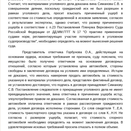
Считает, что материалами уголовного дела доказана вина Симанова С.В. в
совершенном деянии, поскольку гражданский иск не был разрешен в
рамках уголовного дела, просит взыскать причиненный ущерб в
соответствии со стоимостью определенной в исковом заявлении, согласен
с результатами экспертизы, однако считает, что размер причиненного
ущерба в соответствии с п.23 Постановления Пленума Верховного Суда
Российской Федерации от
ДД.ММ.ГГГГ
N 17 "О практике применения
судами норм, регламентирующих участие потерпевшего в уголовном
судопроизводстве", необходимо определять на момент вынесения решения
суда.
Представитель ответчика Горбунова О.А., действующая на
основании ордера, исковые требования не признала, суду пояснила, что
имущество было получено ответчиком на основании договорных
отношений, согласно которым установлена цена автомобиля, стороны
свободны в заключение договора на условиях ими определяемых. Истцом
не доказано, что имелось намерение продать автомобиль за стоимость
указанную в материалах уголовного дела, представлен фиктивный договор,
не установлено достоверно, что подпись в договоре принадлежит Симанову
С.В. Постановление следователя о прекращении уголовного дела не имеет
преюдициального значения, вина ответчика в причинении ущерба истцу,
злоупотребление правом не доказано. Согласованная в договоре стоимость
автомобиля оплачена ответчиком в рамках рассмотрения гражданского
дела, условия договора исполнены сторонами. Со слов свидетеля
Т...Е.А.
стоимость транспортного средства указана в договоре со слов
К...Н.Н.
Не
согласна с размером ущерба, полагает, что стоимость спорного
автомобиля необходимо определять на момент заключения договора. В
удовлетворении исковых требований просила отказать в полном объеме.