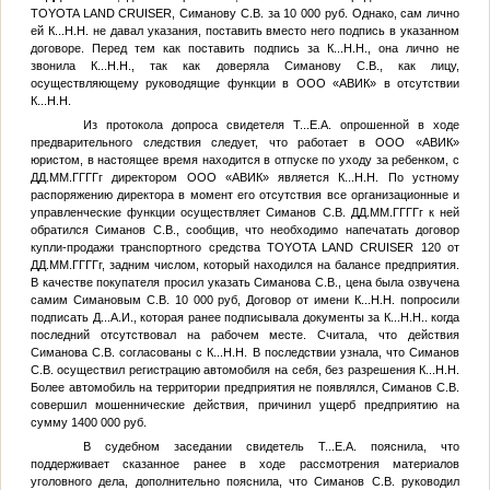
TOYOTA LAND CRUISER, Симанову С.В. за 10 000 руб. Однако, сам лично
ей
К...Н.Н.
не давал указания, поставить вместо него подпись в указанном
договоре. Перед тем как поставить подпись за
К...Н.Н.
, она лично не
звонила
К...Н.Н.
, так как доверяла Симанову С.В., как лицу,
осуществляющему руководящие функции в ООО «АВИК» в отсутствии
К...Н.Н.
Из протокола допроса свидетеля
Т...Е.А.
опрошенной в ходе
предварительного следствия следует, что работает в ООО «АВИК»
юристом, в настоящее время находится в отпуске по уходу за ребенком, с
ДД.ММ.ГГГГ
г директором ООО «АВИК» является
К...Н.Н.
По устному
распоряжению директора в момент его отсутствия все организационные и
управленческие функции осуществляет Симанов С.В.
ДД.ММ.ГГГГ
г к ней
обратился Симанов С.В., сообщив, что необходимо напечатать договор
купли-продажи транспортного средства TOYOTA LAND CRUISER 120 от
ДД.ММ.ГГГГ
г, задним числом, который находился на балансе предприятия.
В качестве покупателя просил указать Симанова С.В., цена была озвучена
самим Симановым С.В. 10 000 руб, Договор от имени
К...Н.Н.
попросили
подписать
Д...А.И.
, которая ранее подписывала документы за
К...Н.Н.
. когда
последний отсутствовал на рабочем месте. Считала, что действия
Симанова С.В. согласованы с
К...Н.Н.
В последствии узнала, что Симанов
С.В. осуществил регистрацию автомобиля на себя, без разрешения
К...Н.Н.
Более автомобиль на территории предприятия не появлялся, Симанов С.В.
совершил мошеннические действия, причинил ущерб предприятию на
сумму 1400 000 руб.
В судебном заседании свидетель
Т...Е.А.
пояснила, что
поддерживает сказанное ранее в ходе рассмотрения материалов
уголовного дела, дополнительно пояснила, что Симанов С.В. руководил