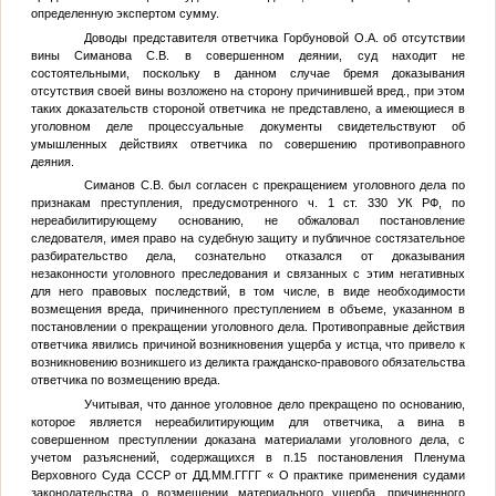
определенную экспертом сумму.
Доводы представителя ответчика Горбуновой О.А. об отсутствии
вины Симанова С.В. в совершенном деянии, суд находит не
состоятельными, поскольку в данном случае бремя доказывания
отсутствия своей вины возложено на сторону причинившей вред., при этом
таких доказательств стороной ответчика не представлено, а имеющиеся в
уголовном деле процессуальные документы свидетельствуют об
умышленных действиях ответчика по совершению противоправного
деяния.
Симанов С.В. был согласен с прекращением уголовного дела по
признакам преступления, предусмотренного ч. 1 ст. 330 УК РФ, по
нереабилитирующему основанию, не обжаловал постановление
следователя, имея право на судебную защиту и публичное состязательное
разбирательство дела, сознательно отказался от доказывания
незаконности уголовного преследования и связанных с этим негативных
для него правовых последствий, в том числе, в виде необходимости
возмещения вреда, причиненного преступлением в объеме, указанном в
постановлении о прекращении уголовного дела. Противоправные действия
ответчика явились причиной возникновения ущерба у истца, что привело к
возникновению возникшего из деликта гражданско-правового обязательства
ответчика по возмещению вреда.
Учитывая, что данное уголовное дело прекращено по основанию,
которое является нереабилитирующим для ответчика, а вина в
совершенном преступлении доказана материалами уголовного дела, с
учетом разъяснений, содержащихся в п.15 постановления Пленума
Верховного Суда СССР от
ДД.ММ.ГГГГ
« О практике применения судами
законодательства о возмещении материального ущерба, причиненного