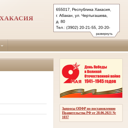
655017, Республика Хакасия,
г. Абакан, ул. Чертыгашева,
 ХАКАСИЯ
д. 80
Тел.: (3902) 20-21-55, 20-20-
07 (ф.)
развернуть
abakansky.hak@sudrf.ru
abakansud@mail.ru
Запросы ОПФР по постановлению
Правительства РФ от 28.06.2021 №
1037